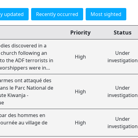
ly updated
Recently occurred
Most sighted
Priority
Status
ies discovered in a
 church following an
Under
High
to the ADF terrorists in
investigation
worshippers were in
yer.
rmes ont attaqué des
dans le Parc National de
Under
High
ute Kiwanja -
investigation
ue
é par des hommes en
Under
ournée au village de
High
investigation