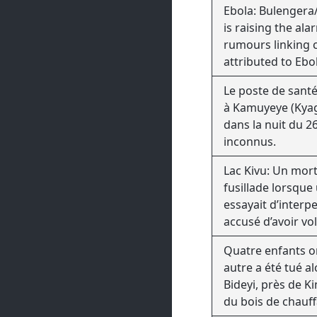
Ebola: Bulengera/
is raising the al
rumours linking 
attributed to Ebol
consumption.
Le poste de sant
à Kamuyeye (Kyagh
dans la nuit du 26
inconnus.
Lac Kivu: Un mort
fusillade lorsqu
essayait d’inter
accusé d’avoir vo
passager à bord
Quatre enfants on
Ciel
autre a été tué al
Bideyi, près de 
du bois de chauff