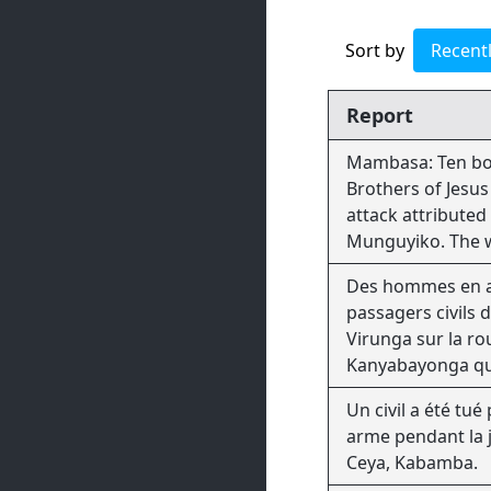
Sort by
Recent
Report
Mambasa: Ten bod
Brothers of Jesus
attack attributed 
Munguyiko. The 
the middle of pra
Des hommes en a
passagers civils 
Virunga sur la ro
Kanyabayonga q
Un civil a été tu
arme pendant la j
Ceya, Kabamba.