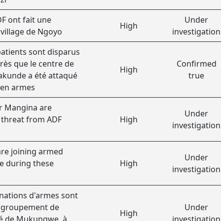
DF ont fait une
Under
High
 village de Ngoyo
investigation
patients sont disparus
rès que le centre de
Confirmed
High
akunde a été attaqué
true
en armes
ear Mangina are
Under
 threat from ADF
High
investigation
are joining armed
Under
e during these
High
investigation
nations d'armes sont
e groupement de
Under
High
té de Mukungwe, à
investigation