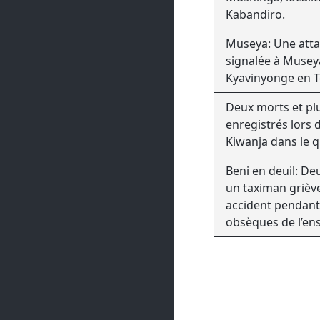
Kabandiro.
Museya: Une att
signalée à Musey
Kyavinyonge en Te
Deux morts et pl
enregistrés lors 
Kiwanja dans le 
Beni en deuil: De
un taximan grièv
accident pendant 
obsèques de l’ens
de l’assomption 