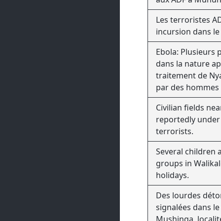
Les terroristes A
incursion dans le
Ebola: Plusieurs 
dans la nature ap
traitement de Ny
par des hommes 
Civilian fields n
reportedly under
terrorists.
Several children 
groups in Walikal
holidays.
Des lourdes déto
signalées dans l
Mushinga, locali