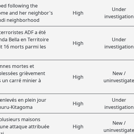
rre, a tragiquement
ed following the
Under
ome and her neighbor's
High
investigation
ndi neighborhood
erroristes ADF a été
nda Bella en Territoire
Under
High
t 16 morts parmi les
investigation
onnes mortes et
 blessées grièvement
New /
High
 un carré minier à
uninvestigat
 enlevés en plein jour
Under
High
shuru-Kitagoma
investigation
t plusieurs maisons
New /
’une attaque attribuée
High
uninvestigat
zi