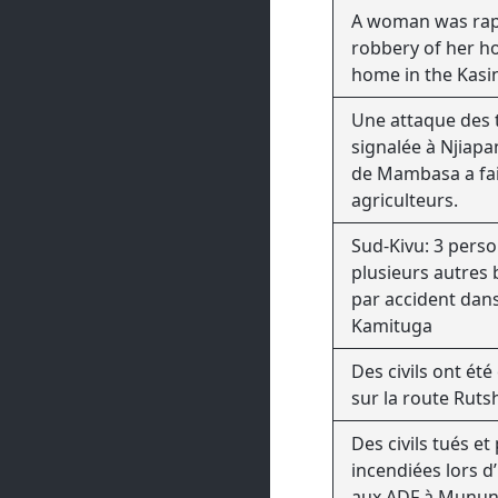
vestige de la gue
A woman was rap
explosé.
robbery of her h
home in the Kasi
Une attaque des t
signalée à Njiapa
de Mambasa a fai
agriculteurs.
Sud-Kivu: 3 pers
plusieurs autres
par accident dans
Kamituga
Des civils ont été
sur la route Rut
Des civils tués e
incendiées lors d
aux ADF à Munun