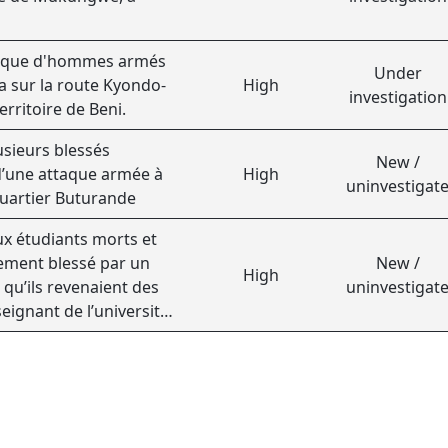
aque d'hommes armés
Under
a sur la route Kyondo-
High
investigation
rritoire de Beni.
usieurs blessés
New /
d’une attaque armée à
High
uninvestigat
quartier Buturande
ux étudiants morts et
ement blessé par un
New /
High
qu’ils revenaient des
uninvestigat
eignant de l’université
du Congo