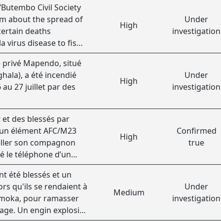
Butembo Civil Society
arm about the spread of
Under
High
certain deaths
investigation
a virus disease to fish
é privé Mapendo, situé
ala), a été incendié
Under
High
 au 27 juillet par des
investigation
 et des blessés par
e un élément AFC/M23
Confirmed
High
peller son compagnon
true
lé le téléphone d’un
 du bateau La Manne du
t été blessés et un
ors qu'ils se rendaient à
Under
Medium
Kimoka, pour ramasser
investigation
age. Un engin explosif,